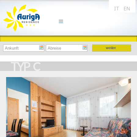
IT
EN
TYP C