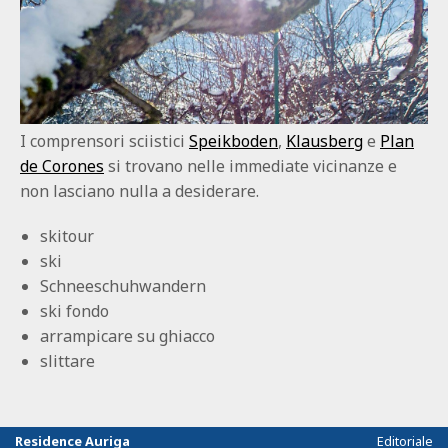
I comprensori sciistici
Speikboden
,
Klausberg
e
Plan
de Corones
si trovano nelle immediate vicinanze e
non lasciano nulla a desiderare.
skitour
ski
Schneeschuhwandern
ski fondo
arrampicare su ghiacco
slittare
Residence Auriga
Editoriale