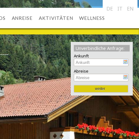
DE
IT
EN
OS
ANREISE
AKTIVITÄTEN
WELLNESS
Unverbindliche Anfrage:
Ankunft
Abreise