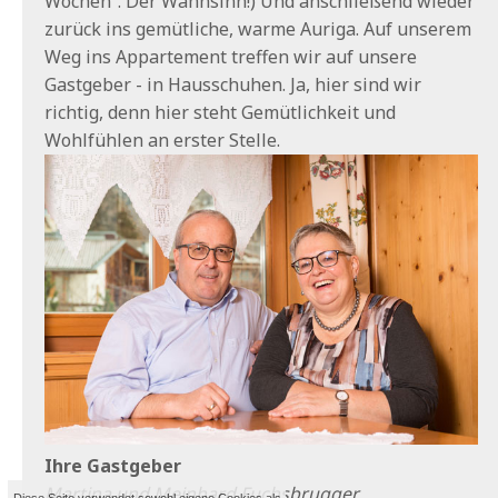
Wochen“. Der Wahnsinn!) Und anschließend wieder
zurück ins gemütliche, warme Auriga. Auf unserem
Weg ins Appartement treffen wir auf unsere
Gastgeber - in Hausschuhen. Ja, hier sind wir
richtig, denn hier steht Gemütlichkeit und
Wohlfühlen an erster Stelle.
Ihre Gastgeber
Martina und Meinhard Fuchsbrugger