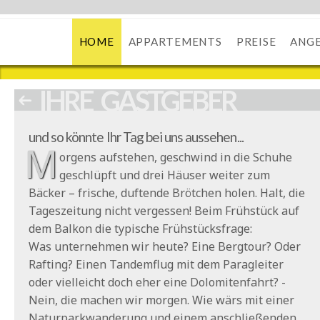
HOME
APPARTEMENTS
PREISE
ANG
IHRE GASTGEBER
und so könnte Ihr Tag bei uns aussehen...
M
orgens aufstehen, geschwind in die Schuhe
geschlüpft und drei Häuser weiter zum
Bäcker – frische, duftende Brötchen holen. Halt, die
Tageszeitung nicht vergessen! Beim Frühstück auf
dem Balkon die typische Frühstücksfrage:
Was unternehmen wir heute? Eine Bergtour? Oder
Rafting? Einen Tandemflug mit dem Paragleiter
oder vielleicht doch eher eine Dolomitenfahrt? -
Nein, die machen wir morgen. Wie wärs mit einer
Naturparkwanderung und einem anschließenden