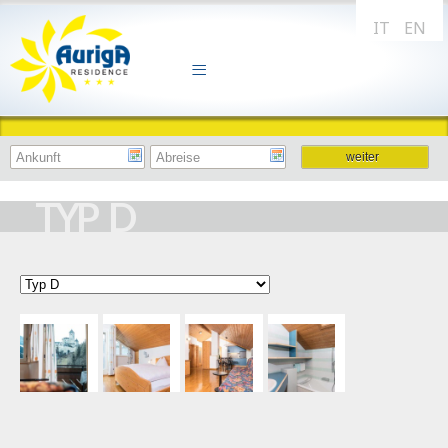
IT
EN
TYP D