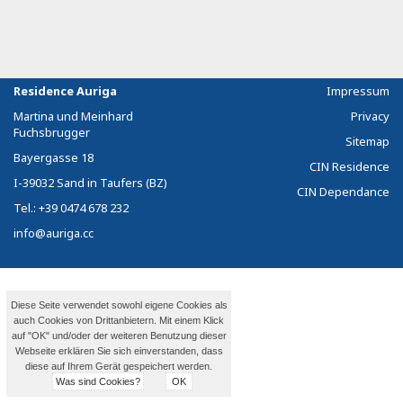
Residence Auriga
Impressum
Martina und Meinhard
Privacy
Fuchsbrugger
Sitemap
Bayergasse 18
CIN Residence
I-39032 Sand in Taufers (BZ)
CIN Dependance
Tel.: +39 0474 678 232
info@auriga.cc
Diese Seite verwendet sowohl eigene Cookies als
auch Cookies von Drittanbietern. Mit einem Klick
auf "OK" und/oder der weiteren Benutzung dieser
Webseite erklären Sie sich einverstanden, dass
diese auf Ihrem Gerät gespeichert werden.
Was sind Cookies?
OK